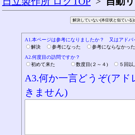
日立製作所 ログTOP
>
自動
A1.本ページは参考になりましたか？ 又はアド
解決
参考になった
参考にならなかっ
A2.何度目の訪問ですか？
初めて来た
数度目(２～４)
５回
A3.何か一言どうぞ(ア
きません)