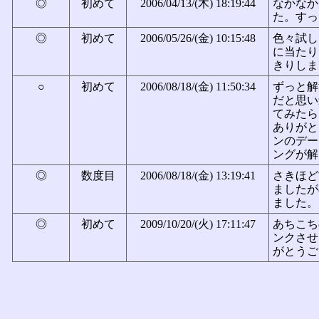
◎
初めて
2006/04/13/(木) 18:19:44
なかなか
た。すっき
◎
初めて
2006/05/26/(金) 10:15:48
色々試し
に当たり
きりしま
○
初めて
2006/08/18/(金) 11:50:34
ずっと解
だと思い
てみたら
ありがと
ンのデー
ングが解け
◎
数度目
2006/08/18/(金) 13:19:41
さきほど
ましたが
ました。
◎
初めて
2009/10/20/(火) 17:11:47
あちこち
ンクさせ
がとうござい