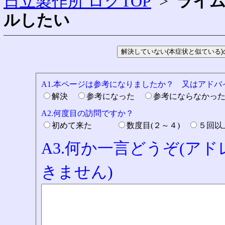
日立製作所 ログTOP
>
ライ
ルしたい
A1.本ページは参考になりましたか？ 又はアド
解決
参考になった
参考にならなかっ
A2.何度目の訪問ですか？
初めて来た
数度目(２～４)
５回
A3.何か一言どうぞ(ア
きません)