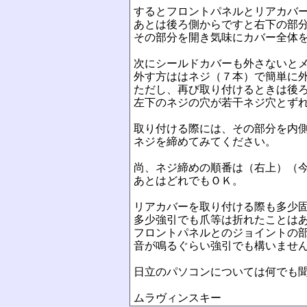
するとフロントパネルとリアカバ
あとは後ろ側からですと右下の部
その部分を開き気味にカバー全体
次にシールドカバーも外さないと
外す方ははネジ（７本）で簡単に
ただし、再び取り付けるときは後
左下のネジの穴が若干ネジ穴とず
取り付ける際には、その部分を内
ネジを締めてみてください。
尚、ネジ締めの順番は（右上）（
あとはどれでもＯＫ。
リアカバーを取り付ける際も多少
多少強引でも爪等は折れたことは
フロントパネルとのジョイントの
音が鳴るぐらい強引でも構いませ
日立のパソコンについては何でも
ムラヴィンスキー