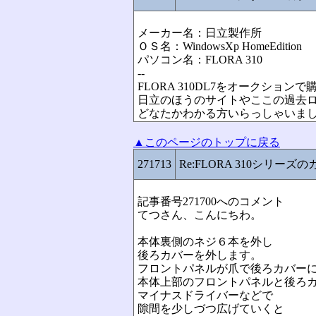
メーカー名：日立製作所
ＯＳ名：WindowsXp HomeEdition
パソコン名：FLORA 310
--
FLORA 310DL7をオークシ
日立のほうのサイトやここの過去
どなたかわかる方いらっしゃいま
▲このページのトップに戻る
271713
Re:FLORA 310シリー
記事番号271700へのコメント
てつさん、こんにちわ。
本体裏側のネジ６本を外し
後ろカバーを外します。
フロントパネルが爪で後ろカバー
本体上部のフロントパネルと後ろ
マイナスドライバーなどで
隙間を少しづつ広げていくと