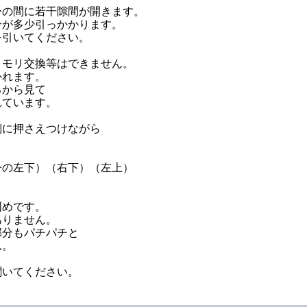
ーの間に若干隙間が開きます。
分が多少引っかかります。
を引いてください。
メモリ交換等はできません。
外れます。
ろから見て
れています。
側に押さえつけながら
今の左下）（右下）（左上）
固めです。
ありません。
部分もパチパチと
ん。
聞いてください。