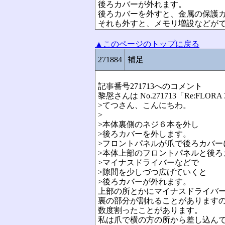
後ろカバーが外れます。
後ろカバーを外すと、金属の保護
それも外すと、メモリ増設などが
▲このページのトップに戻る
271884
補足
記事番号271713へのコメント
黎慇さんは No.271713「Re:F
>てつさん、こんにちわ。
>
>本体裏側のネジ６本を外し
>後ろカバーを外します。
>フロントパネルが爪で後ろカバー
>本体上部のフロントパネルと後ろ
>マイナスドライバーなどで
>隙間を少しづつ広げていくと
>後ろカバーが外れます。
上部の所とかにマイナスドライバ
裏の部分が割れることがあります
数度割ったことがあります。
私は爪で横の方の所から差し込ん