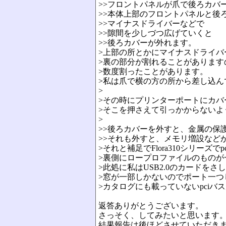
>>フロントパネルが爪で後ろカバ
>>本体上部のフロントパネルと後
>>マイナスドライバーなどで
>>隙間を少しづつ広げていくと
>>後ろカバーが外れます。
>上部の所とかにマイナスドライバ
>裏の部分が割れることがあります
>数度割ったことがあります。
>私は爪で横の方の所から差し込ん
>
>その時にプリンターポートにカバ
>そこを押さえて引っかからないよ
>
>>後ろカバーを外すと、金属の保
>>それも外すと、メモリ増設など
>それと補足でFlora310シリーズ
>裏側にロープロファイルのものが
>此処に私はUSB2.0のカードを
>窓が一部しかないのでポート一つ
>カタログにも載っていないpciバ
返答ありがとうございます。
さっそく、してみたいと思います
結果報告は後ほどさせていただき