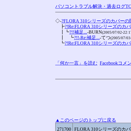
パソコントラブル解決・過去ログTO
◇-
?FLORA 310シリーズのカバー
　┣
?!Re:FLORA 310シリーズのカバ
　┃┗
?!!補足...
-BURN
(2005/07/02-22:1
　┃　┗
?!!-Re:補足...
-てつ
(2005/07/03
　┗
?!Re:FLORA 310シリーズのカバ
「何か一言」を読む
Facebook
▲このページのトップに戻る
271700
FLORA 310シリーズの