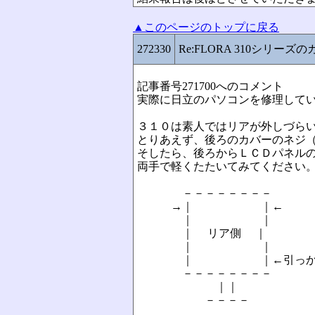
▲このページのトップに戻る
272330
Re:FLORA 310シリー
記事番号271700へのコメント
実際に日立のパソコンを修理して
３１０は素人ではリアが外しづら
とりあえず、後ろのカバーのネジ
そしたら、後ろからＬＣＤパネル
両手で軽くたたいてみてください
－－－－－－－－
→｜ ｜←
｜ ｜
｜ リア側 ｜
｜ ｜
｜ ｜←引っかか
－－－－－－－－
｜｜
－－－－