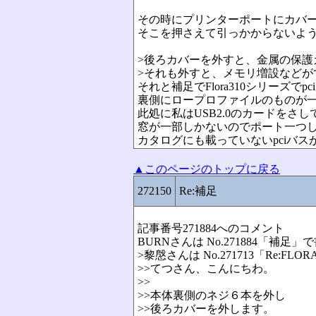
その時にプリンターポートにカバ
そこを押さえて引っかからないよ
>後ろカバーを外すと、金属の保護
>それも外すと、メモリ増設などが
それと補足でFlora310シリーズで
裏側にロープロファイルのものが
此処に私はUSB2.0のカードをさ
窓が一部しかないのでポート一つ
カタログにも載っていないpciバス
▲このページのトップに戻る
272150
Re:補足
記事番号271884へのコメント
BURNさんは No.271884「補足
>黎慇さんは No.271713「Re:
>>てつさん、こんにちわ。
>>
>>本体裏側のネジ６本を外し
>>後ろカバーを外します。