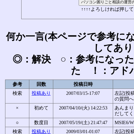
↑↑↑↑よろしければ押して
何か一言(本ページで参考に
してあり
◎：解決 ○：参考になっ
た ！：アド
参考
回数
投稿日時
検索
投稿あり
2007/03/15-17:07
左記[投
の質問へ
×
初めて
2007/04/10/(火) 14:22:53
あんまり
だしてくだ
○
数度目
2007/05/19/(土) 21:47:47
MSIE6/W
検索
投稿あり
2009/03/01-01:07
左記[投