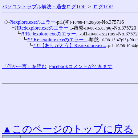
パソコントラブル解決・過去ログTOP
>
ログTOP
 ◇-
?iexplore.exeのエラー
-pi1(初)
-No.375716

-10/08-14:20(96)
 　 ┗
?!Re:iexplore.exeのエラー...
-黎慇
-No.375720

-10/08-15:03(96)
 　 　 ┗
?!!Re:iexplore.exeのエラー...
-pi1
-No.375725
-10/08-15:21(95)
 　 　 　 ┗
?!!!Re:iexplore.exeのエラー...
-黎慇
-No.
-10/08-15:47(95)
 　 　 　 　 ┗
?!!!【ありがとう】Re:iexplore.ex...
-pi1
-10/08-19:44(
「何か一言」を読む
Facebookコメントができます
▲このページのトップに戻る