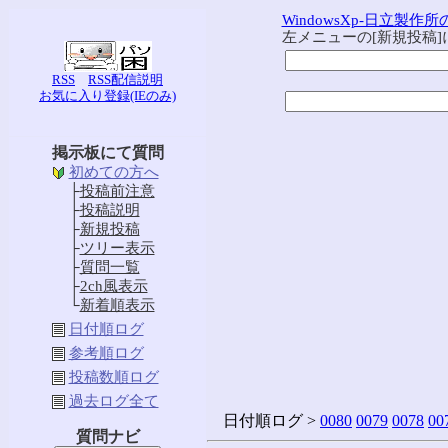
WindowsXp-日立製作
左メニューの[新規投稿
RSS
RSS配信説明
お気に入り登録(IEのみ)
掲示板にて質問
初めての方へ
├
投稿前注意
├
投稿説明
├
新規投稿
├
ツリー表示
├
質問一覧
├
2ch風表示
└
新着順表示
日付順ログ
参考順ログ
投稿数順ログ
過去ログ全て
日付順ログ >
0080
0079
0078
00
質問ナビ