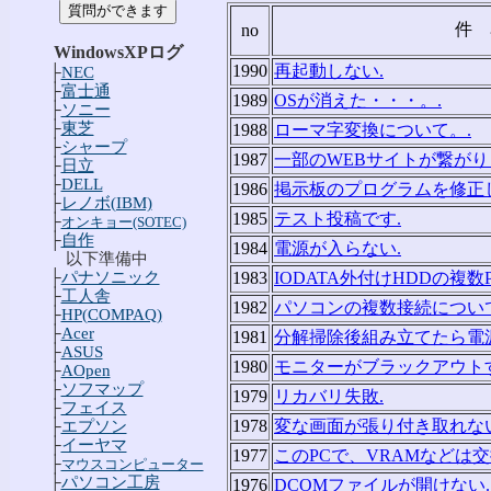
件 
no
WindowsXPログ
1990
再起動しない.
├
NEC
├
富士通
1989
OSが消えた・・・。.
├
ソニー
├
東芝
1988
ローマ字変換について。.
├
シャープ
1987
一部のWEBサイトが繋がり
├
日立
├
DELL
1986
掲示板のプログラムを修正
├
レノボ(IBM)
1985
テスト投稿です.
├
オンキョー(SOTEC)
├
自作
1984
電源が入らない.
以下準備中
├
パナソニック
1983
IODATA外付けHDDの複数
├
工人舎
1982
パソコンの複数接続について
├
HP(COMPAQ)
├
Acer
1981
分解掃除後組み立てたら電
├
ASUS
1980
モニターがブラックアウトす
├
AOpen
├
ソフマップ
1979
リカバリ失敗.
├
フェイス
1978
変な画面が張り付き取れない
├
エプソン
├
イーヤマ
1977
このPCで、VRAMなどは
├
マウスコンピューター
├
パソコン工房
1976
DCOMファイルが開けない.