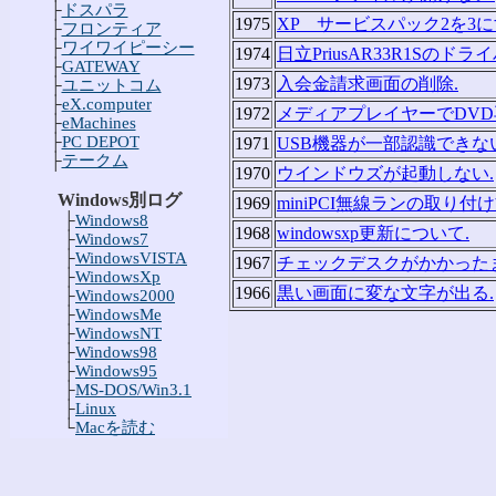
├
ドスパラ
1975
XP サービスパック2を3
├
フロンティア
├
ワイワイピーシー
1974
日立PriusAR33R1Sのドラ
├
GATEWAY
1973
入会金請求画面の削除.
├
ユニットコム
├
eX.computer
1972
メディアプレイヤーでDVD
├
eMachines
├
PC DEPOT
1971
USB機器が一部認識できない
├
テークム
1970
ウインドウズが起動しない.
Windows別ログ
1969
miniPCI無線ランの取り付
├
Windows8
1968
windowsxp更新について.
├
Windows7
├
WindowsVISTA
1967
チェックデスクがかかった
├
WindowsXp
1966
黒い画面に変な文字が出る.
├
Windows2000
├
WindowsMe
├
WindowsNT
├
Windows98
├
Windows95
├
MS-DOS/Win3.1
├
Linux
└
Macを読む