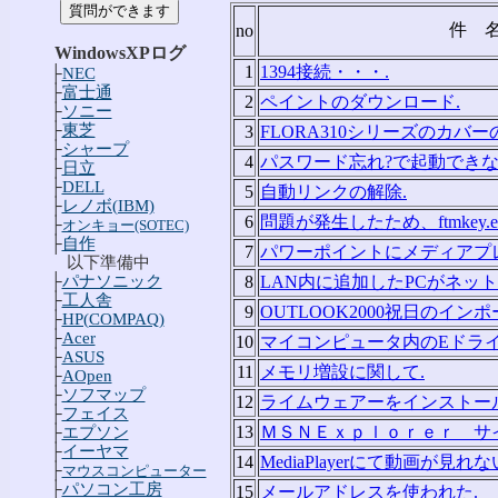
件 
no
WindowsXPログ
1
1394接続・・・.
├
NEC
├
富士通
2
ペイントのダウンロード.
├
ソニー
├
東芝
3
FLORA310シリーズのカバー
├
シャープ
4
パスワード忘れ?で起動できな
├
日立
├
DELL
5
自動リンクの解除.
├
レノボ(IBM)
6
問題が発生したため、ftmkey.e
├
オンキョー(SOTEC)
├
自作
7
パワーポイントにメディアプ
以下準備中
├
パナソニック
8
LAN内に追加したPCがネッ
├
工人舎
9
OUTLOOK2000祝日のインポート
├
HP(COMPAQ)
├
Acer
10
マイコンピュータ内のEドライ
├
ASUS
11
メモリ増設に関して.
├
AOpen
├
ソフマップ
12
ライムウェアーをインストー
├
フェイス
13
ＭＳＮＥｘｐｌｏｒｅｒ サ
├
エプソン
├
イーヤマ
14
MediaPlayerにて動画が見れな
├
マウスコンピューター
├
パソコン工房
15
メールアドレスを使われた.