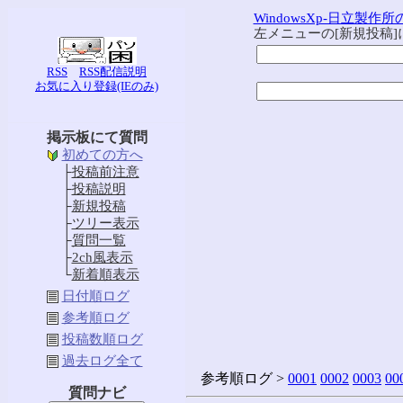
WindowsXp-日立製作
左メニューの[新規投稿
RSS
RSS配信説明
お気に入り登録(IEのみ)
掲示板にて質問
初めての方へ
├
投稿前注意
├
投稿説明
├
新規投稿
├
ツリー表示
├
質問一覧
├
2ch風表示
└
新着順表示
日付順ログ
参考順ログ
投稿数順ログ
過去ログ全て
参考順ログ >
0001
0002
0003
00
質問ナビ