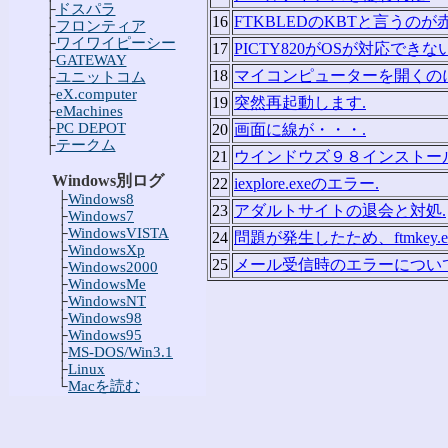
├
ドスパラ
16
FTKBLEDのKBTと言うの
├
フロンティア
├
ワイワイピーシー
17
PICTY820がOSが対応でき
├
GATEWAY
18
マイコンピューターを開くの
├
ユニットコム
├
eX.computer
19
突然再起動します.
├
eMachines
├
PC DEPOT
20
画面に線が・・・.
├
テークム
21
ウインドウズ９８インストー
Windows別ログ
22
iexplore.exeのエラー.
├
Windows8
23
アダルトサイトの退会と対処.
├
Windows7
├
WindowsVISTA
24
問題が発生したため、ftmkey.e
├
WindowsXp
25
メール受信時のエラーについて
├
Windows2000
├
WindowsMe
├
WindowsNT
├
Windows98
├
Windows95
├
MS-DOS/Win3.1
├
Linux
└
Macを読む