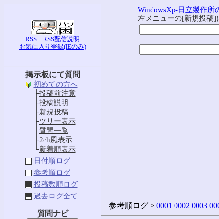
WindowsXp-日立製作
左メニューの[新規投稿
RSS
RSS配信説明
お気に入り登録(IEのみ)
掲示板にて質問
初めての方へ
├
投稿前注意
├
投稿説明
├
新規投稿
├
ツリー表示
├
質問一覧
├
2ch風表示
└
新着順表示
日付順ログ
参考順ログ
投稿数順ログ
過去ログ全て
参考順ログ >
0001
0002
0003
00
質問ナビ