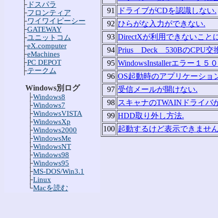
├
ドスパラ
91
ドライブがCDを認識しない.
├
フロンティア
├
ワイワイピーシー
92
ひらがな入力ができない.
├
GATEWAY
93
DirectXが利用できないこと
├
ユニットコム
├
eX.computer
94
Prius Deck 530BのCPU交
├
eMachines
├
PC DEPOT
95
WindowsInstallerエラー１５
├
テークム
96
OS起動時のアプリケーショ
Windows別ログ
97
受信メールが開けない.
├
Windows8
98
スキャナのTWAINドライバ
├
Windows7
├
WindowsVISTA
99
HDD取り外し方法.
├
WindowsXp
100
起動するけど表示できません（
├
Windows2000
├
WindowsMe
├
WindowsNT
├
Windows98
├
Windows95
├
MS-DOS/Win3.1
├
Linux
└
Macを読む