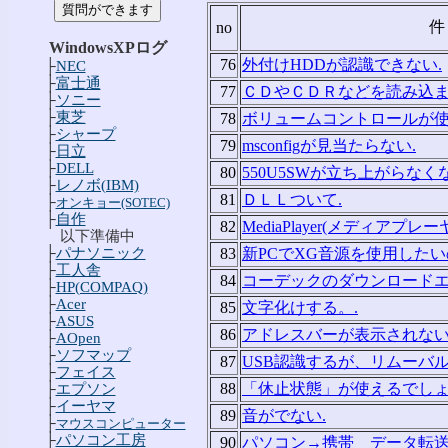
件
no
WindowsXPログ
76
外付けHDDが認識できない.
├
NEC
├
富士通
77
ＣＤやＣＤＲなどを読み込ま
├
ソニー
├
東芝
78
ボリュームコントロールが使
├
シャープ
79
msconfigが見当たらない.
├
日立
├
DELL
80
550U5SWが立ち上がらなく
├
レノボ(IBM)
81
ＤＬＬついて.
├
オンキョー(SOTEC)
├
自作
82
MediaPlayer(メディアプ
以下準備中
├
パナソニック
83
新PCでXG音源を使用したい
├
工人舎
84
コーデックのダウンロードエ
├
HP(COMPAQ)
├
Acer
85
文字化けする。.
├
ASUS
86
アドレスバーが表示されない
├
AOpen
├
ソフマップ
87
USB認識するが、リムーバ
├
フェイス
88
「休止状態」が使えるでしょ
├
エプソン
├
イーヤマ
89
音がでない.
├
マウスコンピューター
├
パソコン工房
90
パソコン→携帯 データ転送