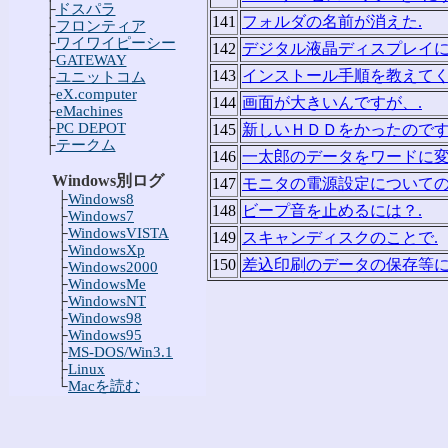
├
ドスパラ
141
フォルダの名前が消えた.
├
フロンティア
├
ワイワイピーシー
142
デジタル液晶ディスプレイに
├
GATEWAY
143
インストール手順を教えてく
├
ユニットコム
├
eX.computer
144
画面が大きいんですが、.
├
eMachines
├
PC DEPOT
145
新しいＨＤＤをかったのです
├
テークム
146
一太郎のデータをワードに変
Windows別ログ
147
モニタの電源設定についての
├
Windows8
148
ビープ音を止めるには？.
├
Windows7
├
WindowsVISTA
149
スキャンディスクのことで.
├
WindowsXp
150
差込印刷のデータの保存等に
├
Windows2000
├
WindowsMe
├
WindowsNT
├
Windows98
├
Windows95
├
MS-DOS/Win3.1
├
Linux
└
Macを読む