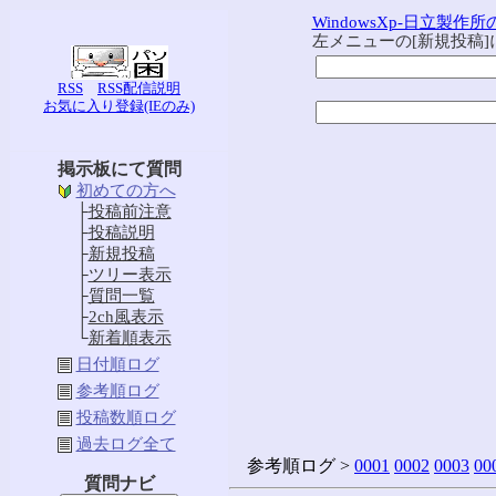
WindowsXp-日立製作
左メニューの[新規投稿
RSS
RSS配信説明
お気に入り登録(IEのみ)
掲示板にて質問
初めての方へ
├
投稿前注意
├
投稿説明
├
新規投稿
├
ツリー表示
├
質問一覧
├
2ch風表示
└
新着順表示
日付順ログ
参考順ログ
投稿数順ログ
過去ログ全て
参考順ログ >
0001
0002
0003
00
質問ナビ