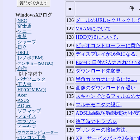
件 
no
WindowsXPログ
126
メールのURLをクリックし
├
NEC
├
富士通
127
VRAMについて.
├
ソニー
├
東芝
128
HDD交換について.
├
シャープ
129
ビデオコントローラーに黄色
├
日立
├
DELL
130
ディスプレイが16色になる.
├
レノボ(IBM)
131
Excel：日付が入力されてい
├
オンキョー(SOTEC)
├
自作
132
ダウンロード先変更.
以下準備中
├
パナソニック
133
半角カタカナにするには.....
├
工人舎
134
画像のダウンロードが遅い.
├
HP(COMPAQ)
├
Acer
135
スキャンできるフィルムのサ
├
ASUS
136
マルチモニタの設定.
├
AOpen
├
ソフマップ
137
ADSL回線の接続状態が不安
├
フェイス
138
終了時のトラブル.
├
エプソン
├
イーヤマ
139
プリンターの接続方法.
├
マウスコンピューター
├
パソコン工房
140
XP サービスパック2を3に